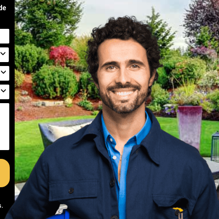
 de
s
.