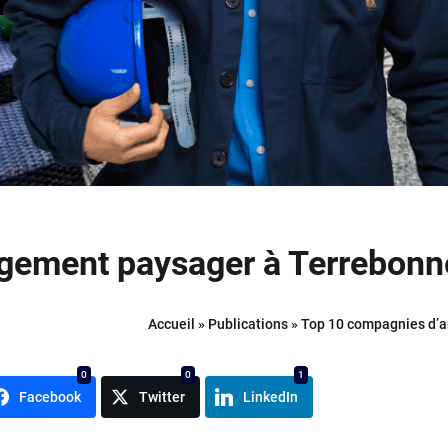
gement paysager à Terrebonn
Accueil
»
Publications
»
Top 10 compagnies d’
0
0
1
Facebook
Twitter
LinkedIn