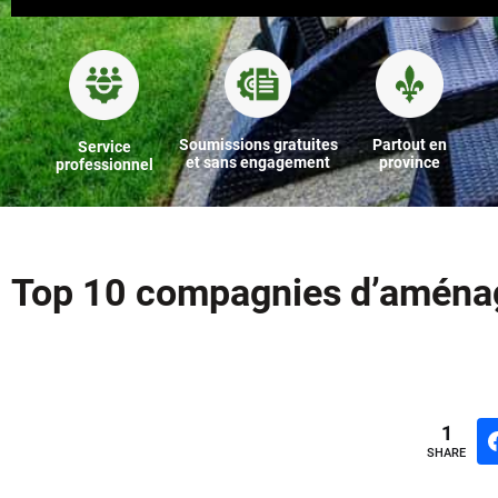
Soumissions gratuites
Partout en
Service
et sans engagement
province
professionnel
Top 10 compagnies d’aména
1
SHARE