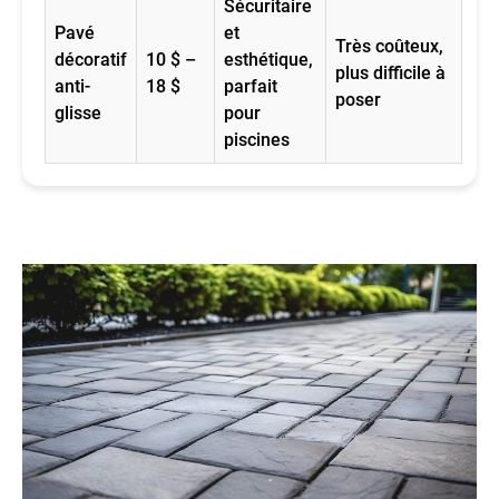
Sécuritaire
Pavé
et
Très coûteux,
décoratif
10 $ –
esthétique,
plus difficile à
anti-
18 $
parfait
poser
glisse
pour
piscines