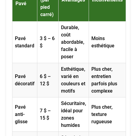
Pavé
pied
carré)
Durable,
coût
Pavé
3 $ – 6
Moins
abordable,
standard
$
esthétique
facile à
poser
Esthétique,
Plus cher,
Pavé
6 $ –
varié en
entretien
décoratif
12 $
couleurs et
parfois plus
motifs
complexe
Sécuritaire,
Pavé
Plus cher,
7 $ –
idéal pour
anti-
texture
15 $
zones
glisse
rugueuse
humides