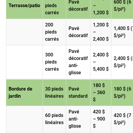
Pavé
600 $ (6
Terrasse/patio
pieds
–
décoratif
$/pi²)
carrés
1,200 $
200
1,200 $
Pavé
1,400 $ (
pieds
–
décoratif
$/pi²)
carrés
2,400 $
Pavé
300
2,400 $
décoratif
2,400 $ (
pieds
–
anti-
$/pi²)
carrés
5,400 $
glisse
180 $
Bordure de
30 pieds
Pavé
180 $ (6
– 360
jardin
linéaires
standard
$/pi²)
$
Pavé
420 $
60 pieds
420 $ (7
anti-
– 900
linéaires
$/pi²)
glisse
$