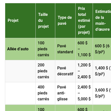
Prix
Estimati
Taille
total
Type de
de la
Projet
du
estimé
pavé
main-
projet
(par
d’œuvre
projet)
100
600 $
Pavé
600 $ (6
Allée d’auto
pieds
–
standard
$/pi²)
carrés
1,100 $
200
1,200 $
Pavé
1,400 $ (
pieds
–
décoratif
$/pi²)
carrés
2,400 $
400
Pavé
2,400 $
3,600 $ (
pieds
anti-
–
$/pi²)
carrés
glisse
5,000 $
100
600 $