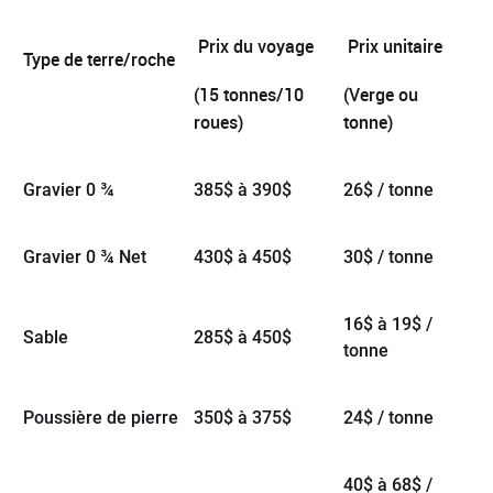
Prix du voyage
Prix unitaire
Type de terre/roche
(15 tonnes/10
(Verge ou
roues)
tonne)
Gravier 0 ¾
385$ à 390$
26$ / tonne
Gravier 0 ¾ Net
430$ à 450$
30$ / tonne
16$ à 19$ /
Sable
285$ à 450$
tonne
Poussière de pierre
350$ à 375$
24$ / tonne
40$ à 68$ /