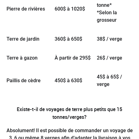
tonne*
Pierre de rivières
600$ à 1020$
*Selon la
grosseur
Terre de jardin
360$ à 650$
38$ / verge
Terre à gazon
À partir de 295$
26$ / verge
45$ à 65$ /
Paillis de cèdre
450$ à 630$
verge
Existe-t-il de voyages de terre plus petits que 15
tonnes/verges?
Absolument! Il est possible de commander un voyage de
3, 6 ou même 8 verges afin d’adapter la livraison à vos